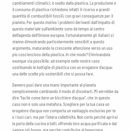
cambiamenti climatici, è svolto dalla plastica. La produzione e
il consumo di plastica richiedono infatti il ricorso a grandi
quantità di combustibili fossili, con gravi conseguenze per il
pianeta. Per questo motivo i problemi derivanti dall’impatto di
questo materiale sull’ambiente sono da tempo al centro
dell’agenda dell’Unione europea. Fortunatamente gli italiani si
stanno dimostrando particolarmente sensibili a questo
argomento, maturando la crescente attenzione verso un uso
più coscienzioso della plastica. In che modo? Eliminandola
ovunque sia possibile, ad esempio nelle nostre case
sostituendo le bottiglie di plastica con un erogatore d’acqua:
una delle scelte più sostenibili che si possa fare.
Davvero puoi dare una mano importante al pianeta
semplicemente cambiando il modo di dissetarti. Mi verrebbe da
dire “facile come bere un bicchiere d’acqua”, che in questo
caso non è solo una metafora. Scegliere per la tua casa un
erogatore d’acqua non comporta un vantaggio esclusivo per te
e i tuoi cari, ma per l’intera collettività. Non certo perché aprirai
la porta della cucina a tutti, offrendo loro acqua purificata e dal
sapore più buono, ma perché contribuire al benessere