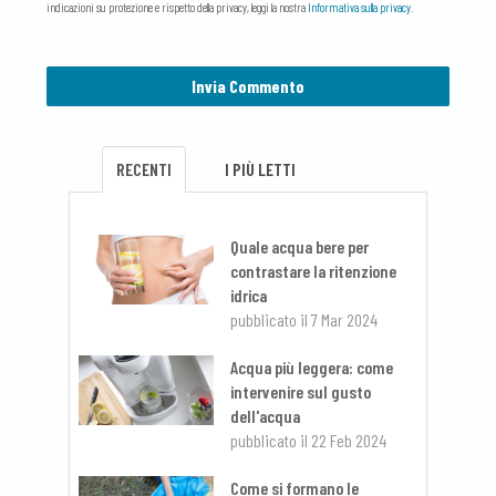
indicazioni su protezione e rispetto della privacy, leggi la nostra
Informativa sulla privacy
.
RECENTI
I PIÙ LETTI
Quale acqua bere per
contrastare la ritenzione
idrica
pubblicato il
7 Mar 2024
Acqua più leggera: come
intervenire sul gusto
dell'acqua
pubblicato il
22 Feb 2024
Come si formano le