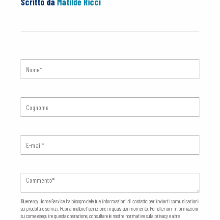
Scritto da
Matilde Ricci
Bluenergy Home Service ha bisogno delle tue informazioni di contatto per inviarti comunicazioni
su prodotti e servizi. Puoi annullare l'iscrizione in qualsiasi momento. Per ulteriori informazioni
su come eseguire questa operazione, consultare le nostre normative sulla privacy e altre