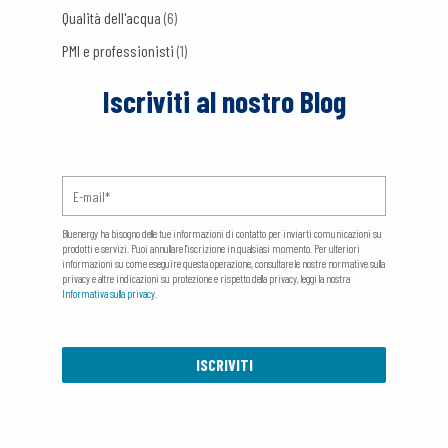
Qualità dell'acqua
(6)
PMI e professionisti
(1)
Iscriviti al nostro Blog
Bluenergy ha bisogno delle tue informazioni di contatto per inviarti comunicazioni su
prodotti e servizi. Puoi annullare l'iscrizione in qualsiasi momento. Per ulteriori
informazioni su come eseguire questa operazione, consultare le nostre normative sulla
privacy e altre indicazioni su protezione e rispetto della privacy, leggi la nostra
Informativa sulla privacy
.