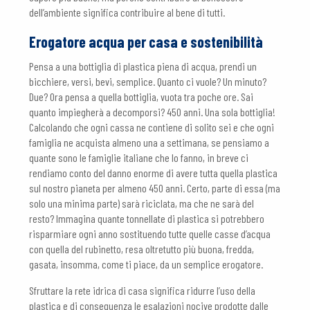
dell’ambiente significa contribuire al bene di tutti.
Erogatore acqua per casa e sostenibilità
Pensa a una bottiglia di plastica piena di acqua, prendi un
bicchiere, versi, bevi, semplice. Quanto ci vuole? Un minuto?
Due? Ora pensa a quella bottiglia, vuota tra poche ore. Sai
quanto impiegherà a decomporsi? 450 anni. Una sola bottiglia!
Calcolando che ogni cassa ne contiene di solito sei e che ogni
famiglia ne acquista almeno una a settimana, se pensiamo a
quante sono le famiglie italiane che lo fanno, in breve ci
rendiamo conto del danno enorme di avere tutta quella plastica
sul nostro pianeta per almeno 450 anni. Certo, parte di essa (ma
solo una minima parte) sarà riciclata, ma che ne sarà del
resto? Immagina quante tonnellate di plastica si potrebbero
risparmiare ogni anno sostituendo tutte quelle casse d’acqua
con quella del rubinetto, resa oltretutto più buona, fredda,
gasata, insomma, come ti piace, da un semplice erogatore.
Sfruttare la rete idrica di casa significa ridurre l’uso della
plastica e di conseguenza le esalazioni nocive prodotte dalle