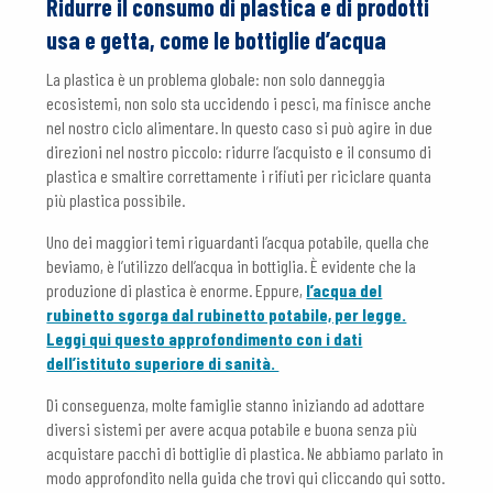
Ridurre il consumo di plastica e di prodotti
usa e getta, come le bottiglie d’acqua
La plastica è un problema globale: non solo danneggia
ecosistemi, non solo sta uccidendo i pesci, ma finisce anche
nel nostro ciclo alimentare. In questo caso si può agire in due
direzioni nel nostro piccolo: ridurre l’acquisto e il consumo di
plastica e smaltire correttamente i rifiuti per riciclare quanta
più plastica possibile.
Uno dei maggiori temi riguardanti l’acqua potabile, quella che
beviamo, è l’utilizzo dell’acqua in bottiglia. È evidente che la
produzione di plastica è enorme. Eppure,
l’acqua del
rubinetto sgorga dal rubinetto potabile, per legge.
Leggi qui questo approfondimento con i dati
dell’istituto superiore di sanità.
Di conseguenza, molte famiglie stanno iniziando ad adottare
diversi sistemi per avere acqua potabile e buona senza più
acquistare pacchi di bottiglie di plastica. Ne abbiamo parlato in
modo approfondito nella guida che trovi qui cliccando qui sotto.