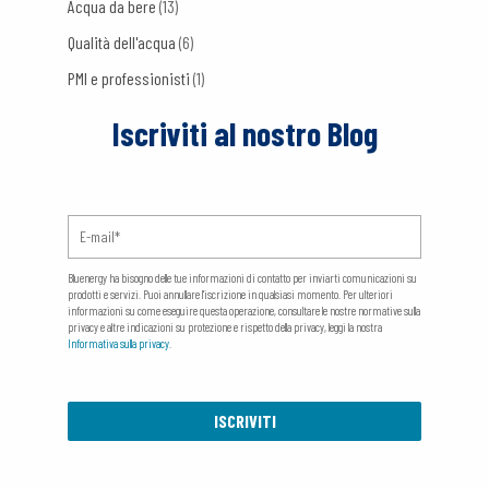
Acqua da bere
(13)
Qualità dell'acqua
(6)
PMI e professionisti
(1)
Iscriviti al nostro Blog
Bluenergy ha bisogno delle tue informazioni di contatto per inviarti comunicazioni su
prodotti e servizi. Puoi annullare l'iscrizione in qualsiasi momento. Per ulteriori
informazioni su come eseguire questa operazione, consultare le nostre normative sulla
privacy e altre indicazioni su protezione e rispetto della privacy, leggi la nostra
Informativa sulla privacy
.