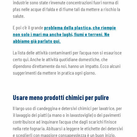
industrie sono state rinvenute concentrazioni fuori norma di
pfas nelle acque di falda e di fiume tali da mettere a rischio la
salute.
E poi c’è il grande
problema della plastica, che riempie
non solo i mari ma anche laghi, fiumi e terreni. Ne
abbiamo già parlato qui.
La lista delle attività contaminanti per l’acqua non si esaurisce
certo qui. Anche le attività quotidiane domestiche, che
dipendono direttamente da noi, hanno un impatto. Ecco alcuni
suggerimenti da mettere in pratica ogni giorno.
Usare meno prodotti chimici per pulire
Il largo uso di candeggina e detersivi chimici per lavatrice, per
il lavaggio dei piatti (a mano o in lavastoviglie) o dei pavimenti
contribuisce ad inquinare l’acqua che dagli scarichi finisce
nella rete fognaria. Abituarsi a leggere le etichette dei detersivi
e sceglierli con maggiore consapevolezza è un buon inizio.