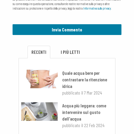
su come eseguire questa operazione, consultare le nostre normative sulla privacy e altre
indicazioni su protezione e rispetto della privacy, leggi la nostra
Informativa sulla privacy
.
RECENTI
I PIÙ LETTI
Quale acqua bere per
contrastare la ritenzione
idrica
pubblicato il
7 Mar 2024
Acqua più leggera: come
intervenire sul gusto
dell'acqua
pubblicato il
22 Feb 2024