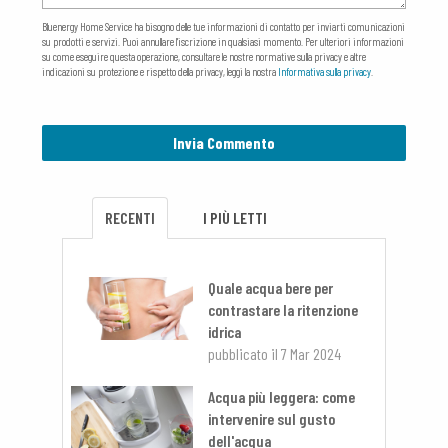
Bluenergy Home Service ha bisogno delle tue informazioni di contatto per inviarti comunicazioni
su prodotti e servizi. Puoi annullare l'iscrizione in qualsiasi momento. Per ulteriori informazioni
su come eseguire questa operazione, consultare le nostre normative sulla privacy e altre
indicazioni su protezione e rispetto della privacy, leggi la nostra
Informativa sulla privacy
.
RECENTI
I PIÙ LETTI
Quale acqua bere per
contrastare la ritenzione
idrica
pubblicato il
7 Mar 2024
Acqua più leggera: come
intervenire sul gusto
dell'acqua