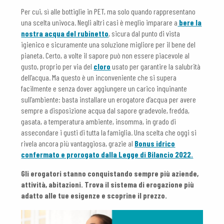
Per cui, sì alle bottiglie in PET, ma solo quando rappresentano
una scelta univoca. Negli altri casi è meglio imparare a
bere la
nostra acqua del rubinetto
, sicura dal punto di vista
igienico e sicuramente una soluzione migliore per il bene del
pianeta. Certo, a volte il sapore può non essere piacevole al
gusto, proprio per via del
cloro
usato per garantire la salubrità
dell’acqua. Ma questo è un inconveniente che si supera
facilmente e senza dover aggiungere un carico inquinante
sull’ambiente: basta installare un erogatore d’acqua per avere
sempre a disposizione acqua dal sapore gradevole, fredda,
gasata, a temperatura ambiente, insomma, in grado di
assecondare i gusti di tutta la famiglia. Una scelta che oggi si
rivela ancora più vantaggiosa, grazie al
Bonus idrico
confermato e prorogato dalla Legge di Bilancio 2022.
Gli erogatori stanno conquistando sempre più aziende,
attività, abitazioni. Trova il sistema di erogazione più
adatto alle tue esigenze e scoprine il prezzo.