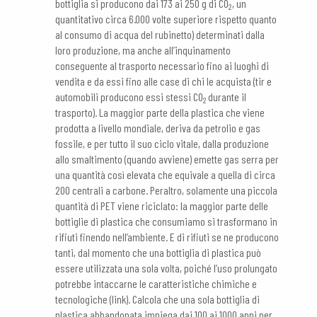
bottiglia si producono dai 173 ai 250 g di CO
, un
2
quantitativo circa 6.000 volte superiore rispetto quanto
al consumo di acqua del rubinetto) determinati dalla
loro produzione, ma anche all’inquinamento
conseguente al trasporto necessario fino ai luoghi di
vendita e da essi fino alle case di chi le acquista (tir e
automobili producono essi stessi CO
durante il
2
trasporto). La maggior parte della plastica che viene
prodotta a livello mondiale, deriva da petrolio e gas
fossile, e per tutto il suo ciclo vitale, dalla produzione
allo smaltimento (quando avviene) emette gas serra per
una quantità così elevata che equivale a quella di circa
200 centrali a carbone. Peraltro, solamente una piccola
quantità di PET viene riciclato: la maggior parte delle
bottiglie di plastica che consumiamo si trasformano in
rifiuti finendo nell’ambiente. E di rifiuti se ne producono
tanti, dal momento che una bottiglia di plastica può
essere utilizzata una sola volta, poiché l’uso prolungato
potrebbe intaccarne le caratteristiche chimiche e
tecnologiche (link). Calcola che una sola bottiglia di
plastica abbandonata impiega dai 100 ai 1000 anni per