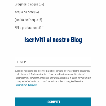
Erogatori d'acqua
(64)
Acqua da bere
(13)
Qualità dell'acqua
(6)
PMI e professionisti
(1)
Iscriviti al nostro Blog
Bluenergy ha bisogno delle tue informazioni di contatto per inviarti comunicazioni su
prodotti e servizi. Puoi annullare l'iscrizione in qualsiasi momento. Per ulteriori
informazioni su come eseguire questa operazione, consultare le nostre normative sulla
privacy e altre indicazioni su protezione e rispetto della privacy, leggi la nostra
Informativa sulla privacy
.