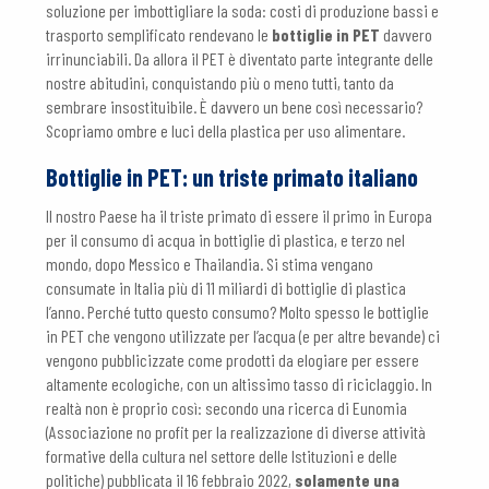
soluzione per imbottigliare la soda: costi di produzione bassi e
trasporto semplificato rendevano le
bottiglie in PET
davvero
irrinunciabili. Da allora il PET è diventato parte integrante delle
nostre abitudini, conquistando più o meno tutti, tanto da
sembrare insostituibile. È davvero un bene così necessario?
Scopriamo ombre e luci della plastica per uso alimentare.
Bottiglie in PET: un triste primato italiano
Il nostro Paese ha il triste primato di essere il primo in Europa
per il consumo di acqua in bottiglie di plastica, e terzo nel
mondo, dopo Messico e Thailandia. Si stima vengano
consumate in Italia più di 11 miliardi di bottiglie di plastica
l’anno. Perché tutto questo consumo? Molto spesso le bottiglie
in PET che vengono utilizzate per l’acqua (e per altre bevande) ci
vengono pubblicizzate come prodotti da elogiare per essere
altamente ecologiche, con un altissimo tasso di riciclaggio. In
realtà non è proprio così: secondo una ricerca di Eunomia
(Associazione no profit per la realizzazione di diverse attività
formative della cultura nel settore delle Istituzioni e delle
politiche) pubblicata il 16 febbraio 2022,
solamente una