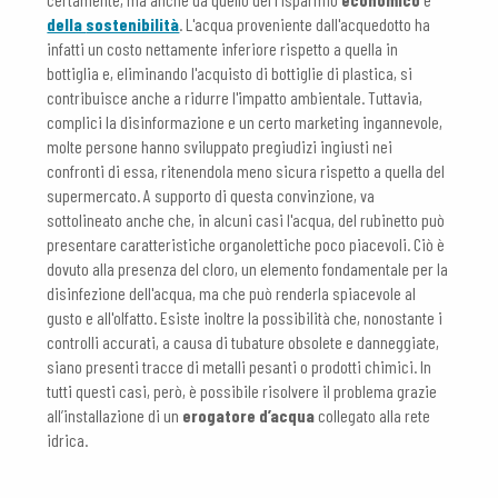
della
sostenibilità
. L'acqua proveniente dall'acquedotto ha
infatti un costo nettamente inferiore rispetto a quella in
bottiglia e, eliminando l'acquisto di bottiglie di plastica, si
contribuisce anche a ridurre l'impatto ambientale. Tuttavia,
complici la disinformazione e un certo marketing ingannevole,
molte persone hanno sviluppato pregiudizi ingiusti nei
confronti di essa, ritenendola meno sicura rispetto a quella del
supermercato. A supporto di questa convinzione, va
sottolineato anche che, in alcuni casi l'acqua, del rubinetto può
presentare caratteristiche organolettiche poco piacevoli. Ciò è
dovuto alla presenza del cloro, un elemento fondamentale per la
disinfezione dell'acqua, ma che può renderla spiacevole al
gusto e all'olfatto. Esiste inoltre la possibilità che, nonostante i
controlli accurati, a causa di tubature obsolete e danneggiate,
siano presenti tracce di metalli pesanti o prodotti chimici. In
tutti questi casi, però, è possibile risolvere il problema grazie
all’installazione di un
erogatore d’acqua
collegato alla rete
idrica.