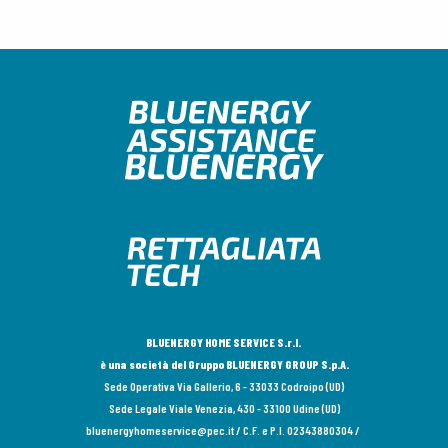
BLUENERGY HOME SERVICE S.r.l.
è una società del Gruppo BLUENERGY GROUP S.p.A.
Sede Operativa Via Gallerio, 6 - 33033 Codroipo (UD)
Sede Legale Viale Venezia, 430 - 33100 Udine (UD)
bluenergyhomeservice@pec.it
/ C.F. e P.I. 02343880304 /