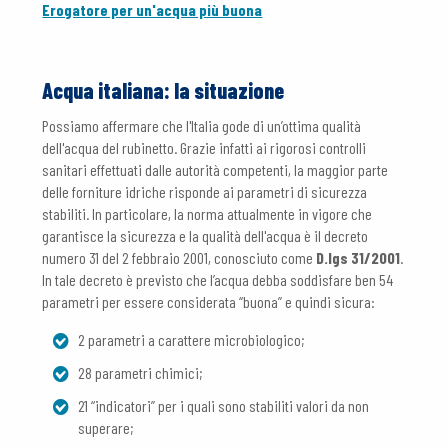
Erogatore per un'acqua più buona
Acqua italiana: la situazione
Possiamo affermare che l'Italia gode di un’ottima qualità
dell'acqua del rubinetto. Grazie infatti ai rigorosi controlli
sanitari effettuati dalle autorità competenti, la maggior parte
delle forniture idriche risponde ai parametri di sicurezza
stabiliti. In particolare, la norma attualmente in vigore che
garantisce la sicurezza e la qualità dell'acqua è il decreto
numero 31 del 2 febbraio 2001, conosciuto come
D.lgs 31/2001
.
In tale decreto è previsto che l’acqua debba soddisfare ben 54
parametri per essere considerata “buona” e quindi sicura:
2 parametri a carattere microbiologico;
28 parametri chimici;
21 “indicatori” per i quali sono stabiliti valori da non
superare;