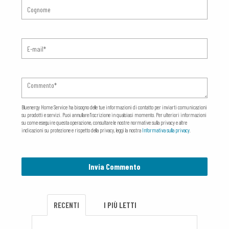
Bluenergy Home Service ha bisogno delle tue informazioni di contatto per inviarti comunicazioni
su prodotti e servizi. Puoi annullare l'iscrizione in qualsiasi momento. Per ulteriori informazioni
su come eseguire questa operazione, consultare le nostre normative sulla privacy e altre
indicazioni su protezione e rispetto della privacy, leggi la nostra
Informativa sulla privacy
.
RECENTI
I PIÙ LETTI