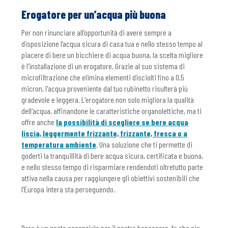
Erogatore per un’acqua più buona
Per non rinunciare all’opportunità di avere sempre a
disposizione l’acqua sicura di casa tua e nello stesso tempo al
piacere di bere un bicchiere di acqua buona, la scelta migliore
è l’installazione di un erogatore. Grazie al suo sistema di
microfiltrazione che elimina elementi disciolti fino a 0,5
micron, l'acqua proveniente dal tuo rubinetto risulterà più
gradevole e leggera. L'erogatore non solo migliora la qualità
dell'acqua, affinandone le caratteristiche organolettiche, ma ti
offre anche
la possibilità di scegliere se bere acqua
liscia, leggermente frizzante, frizzante, fresca o a
temperatura ambiente
. Una soluzione che ti permette di
goderti la tranquillità di bere acqua sicura, certificata e buona,
e nello stesso tempo di risparmiare rendendoti oltretutto parte
attiva nella causa per raggiungere gli obiettivi sostenibili che
l'Europa intera sta perseguendo.
Bere è un gesto essenziale per il nostro benessere, fa che sia