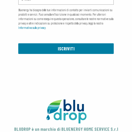
Bluenergy ha bisogno delle tue informazioni di contatto per inviarti comunicazioni su
prodotti e servizi. Puoi annullare l'iscrizione in qualsiasi momento. Per ulteriori
informazioni su come eseguire questa operazione, consultare le nostre normative sulla
privacy e altre indicazioni su protezione e rispetto della privacy, leggi la nostra
Informativa sulla privacy
.
BLUDROP è un marchio di BLUENERGY HOME SERVICE S.r.l