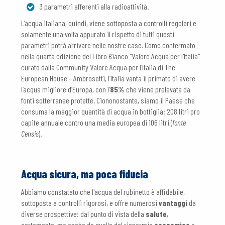
3 parametri afferenti alla radioattività.
L’acqua italiana, quindi, viene sottoposta a controlli regolari e
solamente una volta appurato il rispetto di tutti questi
parametri potrà arrivare nelle nostre case. Come confermato
nella quarta edizione del Libro Bianco "Valore Acqua per l'Italia"
curato dalla Community Valore Acqua per l'Italia di The
European House – Ambrosetti, l’Italia vanta il primato di avere
l’acqua migliore d’Europa, con l’
85%
che viene prelevata da
fonti sotterranee protette. Ciononostante, siamo il Paese che
consuma la maggior quantità di acqua in bottiglia: 208 litri pro
capite annuale contro una media europea di 106 litri (
fonte
Censis
).
Acqua sicura, ma poca fiducia
Abbiamo constatato che l'acqua del rubinetto è affidabile,
sottoposta a controlli rigorosi, e offre numerosi
vantaggi
da
diverse prospettive: dal punto di vista della
salute
,
certamente, ma anche da quello del risparmio
economico
e