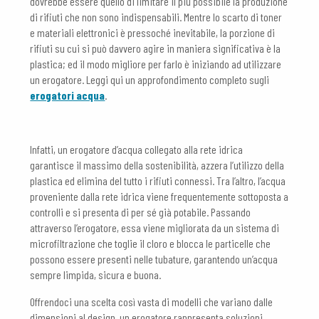
dovrebbe essere quello di limitare il più possibile la produzione
di rifiuti che non sono indispensabili. Mentre lo scarto di toner
e materiali elettronici è pressoché inevitabile, la porzione di
rifiuti su cui si può davvero agire in maniera significativa è la
plastica; ed il modo migliore per farlo è iniziando ad utilizzare
un erogatore. Leggi qui un approfondimento completo sugli
erogatori acqua
.
Infatti, un erogatore d’acqua collegato alla rete idrica
garantisce il massimo della sostenibilità, azzera l’utilizzo della
plastica ed elimina del tutto i rifiuti connessi. Tra l’altro, l’acqua
proveniente dalla rete idrica viene frequentemente sottoposta a
controlli e si presenta di per sé già potabile. Passando
attraverso l’erogatore, essa viene migliorata da un sistema di
microfiltrazione che toglie il cloro e blocca le particelle che
possono essere presenti nelle tubature, garantendo un’acqua
sempre limpida, sicura e buona.
Offrendoci una scelta così vasta di modelli che variano dalle
dimensioni al design, un erogatore rappresenta soluzioni