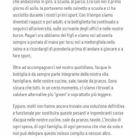
che andassimo in giro, a scuola, al parco. Era con noi il primo
giorno di asilo, la portavamo nello zainetto a scuola e ci ha
assistito durante i nostri primi sport. Con il tempo siamo
diventati ragazzi e poi adulti, e la bottiglietta ha continuato a
seguirci all’università, sulle scrivanie degli uffici e nelle nostre
borse. Magari ora abbiamo dei figli e siamo noi ad averla
sempre a portata di mano per loro; noi a mettergliela nello
zaino e a ricordargli di prenderla prima di andare a giocare o a
fare sport.
Oltre ad accompagnarci nel nostro quotidiano, l’acqua in
bottiglia è da sempre parte integrante della nostra vita
famigliare, delle nostre cucine, sale, tavole da pranzo. Sono
sicura che tutti, in un certo momento, ci siamo ritrovati a
valutare alternative più “green” e soprattutto più leggere.
Eppure, molti non hanno ancora trovato una soluzione definitiva
e funzionale per sostituire queste pesanti e ingombranti casse
d’acqua nelle nostre cucine, sale da pranzo, tavole. L’incubo di
ogni spesa, di ogni famiglia, di ogni persona che vive da sola e
non può delegare questo noioso compito a nessun altro.