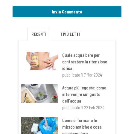
RECENTI
I PIÙ LETTI
Quale acqua bere per
contrastare la ritenzione
idrica
pubblicato il
7 Mar 2024
Acqua più leggera: come
intervenire sul gusto
dell'acqua
pubblicato il
22 Feb 2024
Come si formano le
microplastiche e cosa
possiamo fare