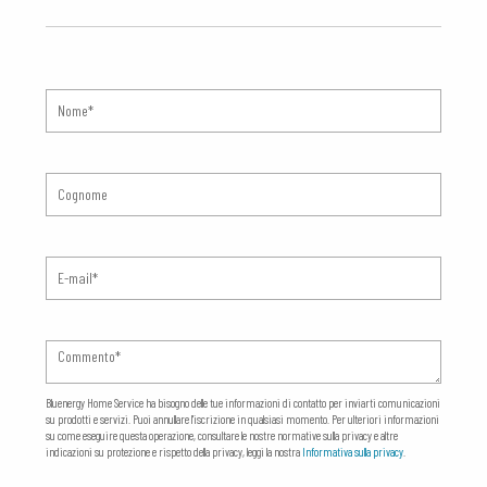
Bluenergy Home Service ha bisogno delle tue informazioni di contatto per inviarti comunicazioni
su prodotti e servizi. Puoi annullare l'iscrizione in qualsiasi momento. Per ulteriori informazioni
su come eseguire questa operazione, consultare le nostre normative sulla privacy e altre
indicazioni su protezione e rispetto della privacy, leggi la nostra
Informativa sulla privacy
.