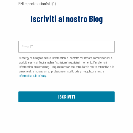
PMI e professionisti
(1)
Iscriviti al nostro Blog
Bluenergy ha bisogno delle tue informazioni di contatto per inviarti comunicazioni su
prodotti e servizi. Puoi annullare l'iscrizione in qualsiasi momento. Per ulteriori
informazioni su come eseguire questa operazione, consultare le nostre normative sulla
privacy e altre indicazioni su protezione e rispetto della privacy, leggi la nostra
Informativa sulla privacy
.