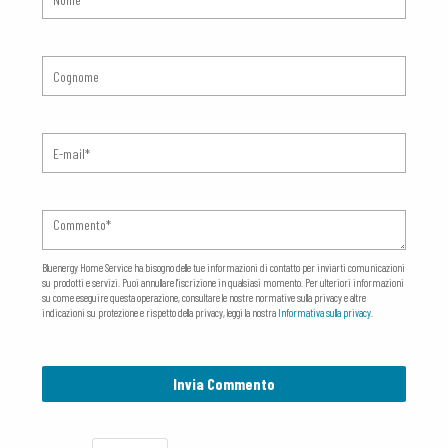
Bluenergy Home Service ha bisogno delle tue informazioni di contatto per inviarti comunicazioni
su prodotti e servizi. Puoi annullare l'iscrizione in qualsiasi momento. Per ulteriori informazioni
su come eseguire questa operazione, consultare le nostre normative sulla privacy e altre
indicazioni su protezione e rispetto della privacy, leggi la nostra
Informativa sulla privacy
.