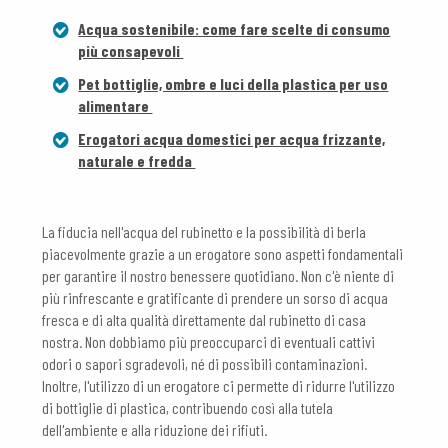
Acqua sostenibile: come fare scelte di consumo
più consapevoli
Pet bottiglie, ombre e luci della plastica per uso
alimentare
Erogatori acqua domestici per acqua frizzante,
naturale e fredda
La fiducia nell'acqua del rubinetto e la possibilità di berla
piacevolmente grazie a un erogatore sono aspetti fondamentali
per garantire il nostro benessere quotidiano. Non c'è niente di
più rinfrescante e gratificante di prendere un sorso di acqua
fresca e di alta qualità direttamente dal rubinetto di casa
nostra. Non dobbiamo più preoccuparci di eventuali cattivi
odori o sapori sgradevoli, né di possibili contaminazioni.
Inoltre, l'utilizzo di un erogatore ci permette di ridurre l'utilizzo
di bottiglie di plastica, contribuendo così alla tutela
dell'ambiente e alla riduzione dei rifiuti.