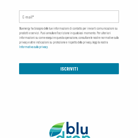
Bluenergy ha bisogno delle tue informazioni di contatto per inviarti comunicazioni su
prodotti e servizi. Puoi annullare l'iscrizione in qualsiasi momento. Per ulteriori
informazioni su come eseguire questa operazione, consultare le nostre normative sulla
privacy e altre indicazioni su protezione e rispetto della privacy, leggi la nostra
Informativa sulla privacy
.