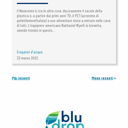
Il Novecento è, tra le altre cose, decisamente il secolo della
plastica e, a partire dai primi anni ’70, il PET (acronimo di
polietilentereftalato) a uso alimentare inizia a entrare nelle case
di tutti. L’ingegnere americano Nathaniel Wyeth lo brevetta,
avendo trovato in questo...
Erogatori d'acqua
23 marzo 2022
Più recenti
Meno recenti
>